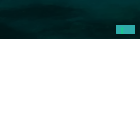
ro Pertini, 32 – 50127 Firenze
.A. 19/04/2016 presso SUAP Comune di
A: socia di Fondo Vacanze Felici con il
1 – FONDO VACANZE FELICI S.C.A.R.L. –
 CIVILE UNIPOLSAI numero
olizza RESPONSABILITA’ CIVILE grandi
1/85078/319/198494466
ookie Policy