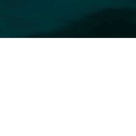
© 2025 Sand Tour – Via Sand
P.IVA 06621900486 – S.C.I
Firenze – FONDO DI GARANZI
numero identificativo 121
Polizza RESPONSABILITA’
1/85078/319/198506055 e p
rischi UNIPOLSAI numero 
Privacy& Aiuti di Stato & C
Condizioni di vendita