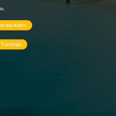
e.
Marsa Alam
 Turchia