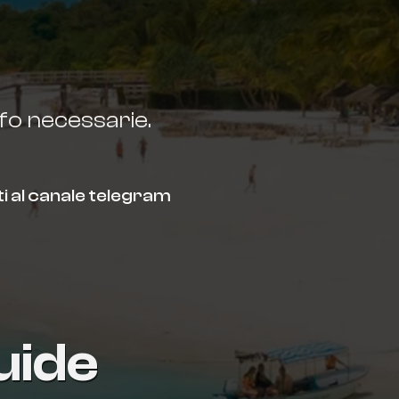
nfo necessarie.
i al canale telegram
uide