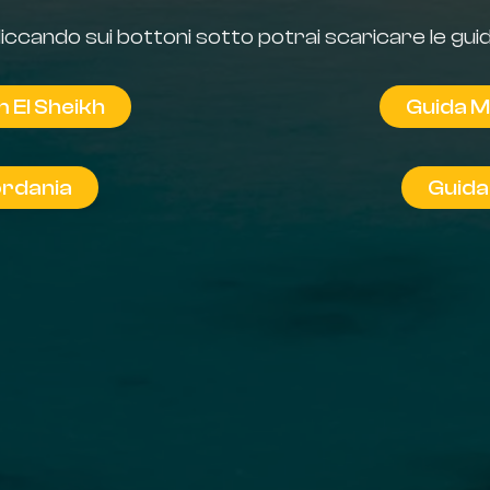
liccando sui bottoni sotto potrai scaricare le guid
 El Sheikh
Guida 
ordania
Guida