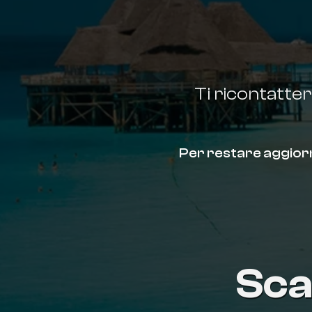
Ti ricontatter
Per restare aggiorn
Sca